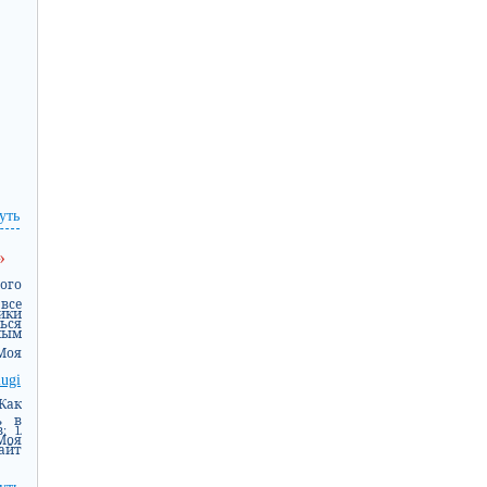
уть
»
ого
все
ики
ься
ым
Моя
lugi
Как
ь в
 1.
Моя
айт