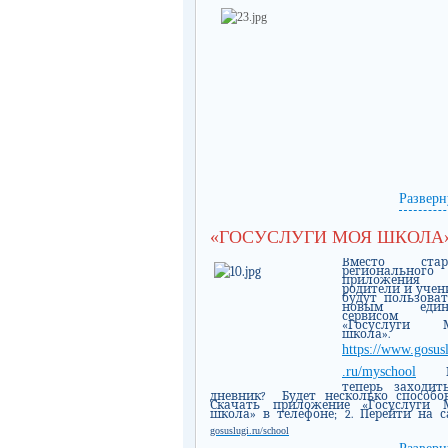
Разверн
«ГОСУСЛУГИ МОЯ ШКОЛА
Вместо стар
регионального
приложения 
родители и учен
будут пользоват
новым един
сервисом
«Госуслуги 
школа».
https://www.gosus
.ru/myschoo
l
теперь заходит
дневник?
Будет несколько способов:
Скачать приложение «Госуслуги 
школа» в телефоне; 2. Перейти на с
gosuslugi.ru/scho
o
l