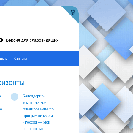
71
Версия для слабовидящих
бомы
Контакты
ризонты
о
Календарно-
тематическое
о
планирование по
программе курса
«Россия — мои
горизонты»