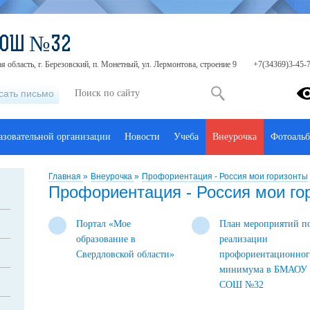
СОШ №32
я область, г. Березовский, п. Монетный, ул. Лермонтова, строение 9
+7(34369)3-45-
сать письмо
азовательной организации
Новости
Учеба
Внеурочка
Фотоаль
Главная
»
Внеурочка
»
Профориентация - Россия мои горизонты
Профориентация - Россия мои го
Портал «Мое
План мероприятий п
образование в
реализации
Свердловской области»
профориентационног
минимума в БМАОУ
СОШ №32