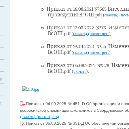
ᴑ
Приказ от 16.08.2021 №565 Внесе
проведения ВсОШ
.pdf
(скачать)
(посм
ᴑ
Приказ от 17.03.2022 №73 Измен
ВсОШ
.pdf
(скачать)
(посмотреть)
ᴑ
Приказ от 26.01.2023 №55 Измен
ВсОШ
.pdf
(скачать)
(посмотреть)
ᴑ
Приказ от 05.08.2024 №528 Изме
ВсОШ.
pdf
(
).
скачать
Ь
Приказ от 04.09.2025 № 451_D Об организации и про
Я
всеросийской олимпиады школьников в Свердловской обл
(скачать)
(посмотреть)
Приказ от 05.08.2025 № 331-Д Об обеспечении орган