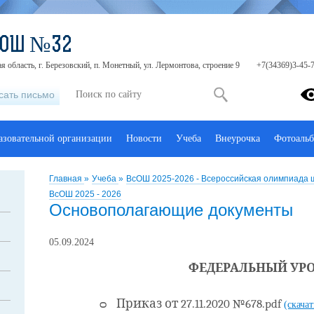
СОШ №32
я область, г. Березовский, п. Монетный, ул. Лермонтова, строение 9
+7(34369)3-45-
сать письмо
азовательной организации
Новости
Учеба
Внеурочка
Фотоаль
Главная
»
Учеба
»
ВсОШ 2025-2026 - Всероссийская олимпиада 
ВсОШ 2025 - 2026
Основополагающие документы
05.09.2024
ФЕДЕРАЛЬНЫЙ УР
ᴑ
Приказ от 27.11.2020 №678
.pdf
(скача