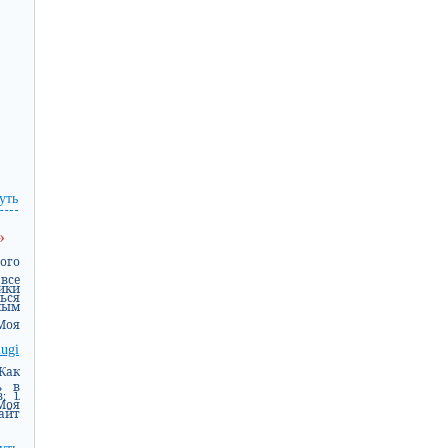
уть
»
ого
все
ики
ься
ым
Моя
lugi
Как
ь в
 1.
Моя
айт