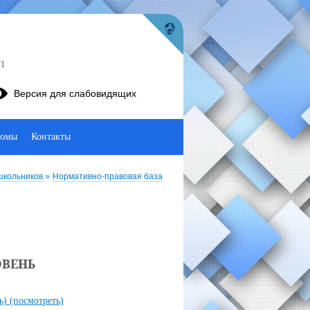
71
Версия для слабовидящих
бомы
Контакты
школьников
»
Нормативно-правовая база
ОВЕНЬ
ть)
(посмотреть)