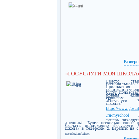
Разверн
«ГОСУСЛУГИ МОЯ ШКОЛА
Вместо стар
регионального
приложения 
родители и учен
будут пользоват
новым един
сервисом
«Госуслуги 
школа».
https://www.gosus
.ru/myschoo
l
теперь заходит
дневник?
Будет несколько способов:
Скачать приложение «Госуслуги 
школа» в телефоне; 2. Перейти на с
gosuslugi.ru/scho
o
l